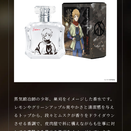
INTRODUCTION
MOVIE
商品情報
GOODS
配信情報
STREAMING
蒸気鍛冶師の少年、巣刈をイメージした香水です。
レモンやグリーンアップル爽やかさと清潔感を与え
るトップから、段々とムスクが香りをドライダウン
させる香調で、
皮肉屋で斜に構えながらも仕事に対