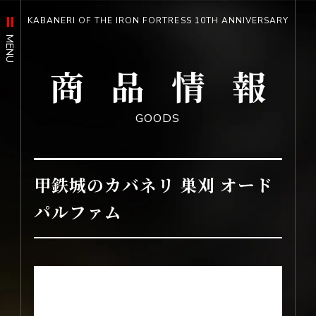
KABANERI OF THE IRON FORTRESS 10TH ANNIVERSARY
MENU
商品情報
OFFICIAL SNS
トップ
GOODS
TOP
最新情報
甲鉄城のカバネリ 巣刈 オード
X
パルファム
NEWS
概要
映像