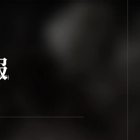
ト
ッ
プ
報
(19)
TOP
商品情報