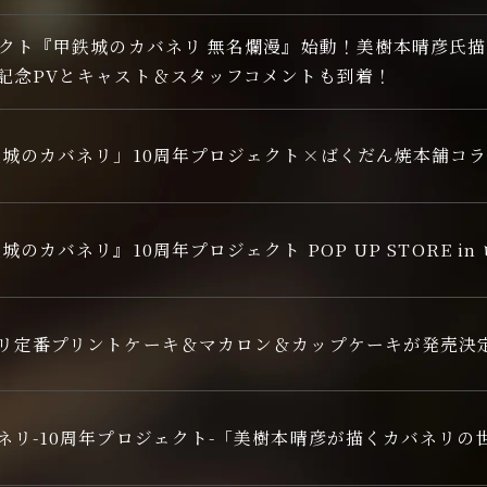
STREAMING
ェクト『甲鉄城のカバネリ 無名爛漫』始動！美樹本晴彦氏
記念PVとキャスト＆スタッフコメントも到着！
鉄城のカバネリ」10周年プロジェクト×ばくだん焼本舗コ
城のカバネリ』10周年プロジェクト POP UP STORE i
リ定番プリントケーキ＆マカロン＆カップケーキが発売決
ネリ-10周年プロジェクト-「美樹本晴彦が描くカバネリの