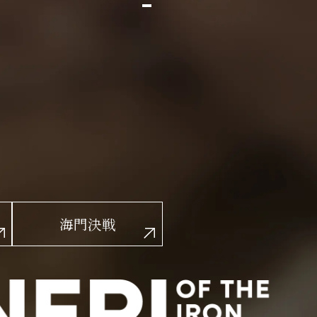
E
X
T
海門決戦