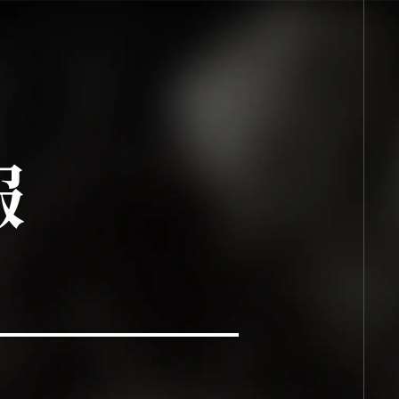
ト
ッ
プ
報
TOP
商品情報