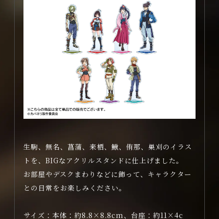
INTRODUCTION
MOVIE
商品情報
GOODS
配信情報
STREAMING
生駒、無名、菖蒲、来栖、鰍、侑那、巣刈のイラス
トを、BIGなアクリルスタンドに仕上げました。
お部屋やデスクまわりなどに飾って、キャラクター
との日常をお楽しみください。
サイズ：
本体：約8.8×8.8cm、台座：約11×4c